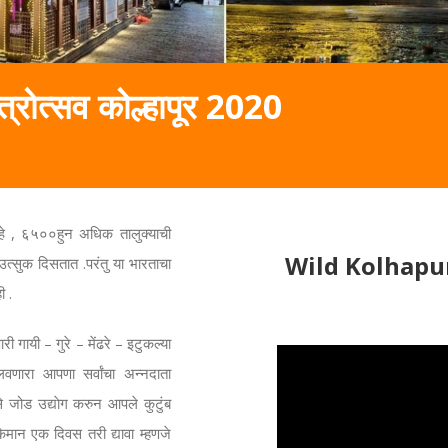
्रोत्सव कोल्हापूर 2020
हे , ६५००हुन अधिक तालुक्याची
Wild Kolhapu
्सुक दिसतात .परंतु या भारताचा
ी .
ी गायी – गुरे – मेंढरे – इटुकल्या
वणारा आपणा सर्वांचा अन्नदाता
े जोड उद्याेग करुन आपले कुटुंब
िमान एक दिवस तरी द्यावा म्हणजे