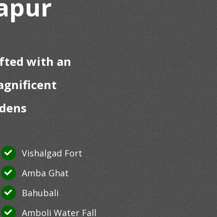
hapur
fted with an
agnificent
rdens
Vishalgad Fort
Amba Ghat
Bahubali
Amboli Water Fall