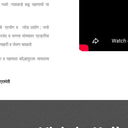
नको .गावाकडे वळु पहाणार्या या
तीचे प्रयोग व जोड उद्योग ; जसे
वंद व फणस यांच्यावर प्रक्रीया
न्याहरी व जेवण चाखतो
यला व पहायला कोल्हापुरला यायलाच
ग्रामंती