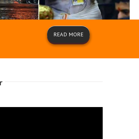
READ MORE
r