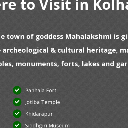
e to Visit in Kol
he town of goddess Mahalakshmi is gi
e archeological & cultural heritage, m
les, monuments, forts, lakes and ga
Panhala Fort
Jotiba Temple
Khidarapur
Siddhgiri Museum