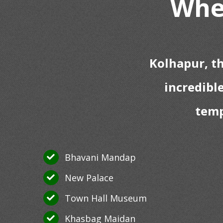
Wher
Kolhapur, t
incredibl
temp
Bhavani Mandap
New Palace
Town Hall Museum
Khasbag Maidan