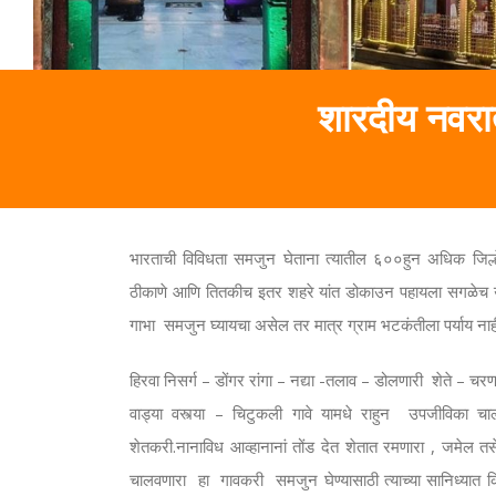
शारदीय नवरात
भारताची विविधता समजुन घेताना त्यातील ६००हुन अधिक जिल्
ठीकाणे आणि तितकीच इतर शहरे यांत डोकाउन पहायला सगळेच उत
गाभा समजुन घ्यायचा असेल तर मात्र ग्राम भटकंतीला पर्याय नाह
हिरवा निसर्ग – डोंगर रांगा – नद्या -तलाव – डोलणारी शेते – चरणार
वाड्या वस्त्या – चिटुकली गावे यामधे राहुन उपजीविका चाल
शेतकरी.नानाविध आव्हानानां तोंड देत शेतात रमणारा , जमेल तस
चालवणारा हा गावकरी समजुन घेण्यासाठी त्याच्या सानिध्यात क