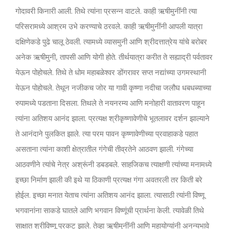
गोदावरी किनारी आली. तिथे त्यांना प्रसन्न वाटले. काही ऋषीमुनींनी त्या
परिसरामध्ये आश्रम उभे करण्याचे ठरवले. काही ऋषीमुनींनी आपली यात्रा
दक्षिणेकडे पुढे चालू ठेवली. त्यामध्ये व्यासमुनी आणि श्रीदत्तात्रेय यांचे बरोबर
अनेक ऋषीमुनी, तापसी आणि योगी होते. तीर्थयात्रा करीत ते सह्याद्री पर्वतावर
येऊन पोहोचले. तिथे ते धोम महाबळेश्वर डोंगरावर सप्त नद्यांच्या उगमस्थानी
येऊन पोहोचले. तेथून नजीकच जोर या गावी कृष्णा नदीचा जलौघ धबधब्याच्या
रुपामध्ये पडताना दिसला. तिथले ते नयनरम्य आणि मनोहारी वातावरण पाहून
त्यांना अतिशय आनंद झाला. प्रत्यक्ष श्रीकृष्णावेणीचे भूतलावर दर्शन झाल्याने
ते आनंदाने पुलकित झाले. त्या परम पावन कृष्णावेणीच्या प्रवाहाकडे पहात
असताना त्यांना काशी क्षेत्रातील गंगेची तीव्रतेने आठवण झाली. गंगेच्या
आठवणीने त्यांचे नेत्र अश्रूंनी डबडबले. साहजिकच त्याक्षणी त्यांच्या मनामध्ये
इच्छा निर्माण झाली की इथे या ठिकाणी प्रत्यक्ष गंगा अवतरली तर किती बरे
होईल. इच्छा मनात येताच त्यांना अतिशय आनंद झाला. त्यासाठी त्यांनी विष्णू
भगवानांना साकडे घातले आणि भगवान विष्णूंची प्रार्थना केली. त्यावेळी तिथे
साक्षात श्रीविष्णू प्रकट झाले. तेव्हा ऋषीमुनींनी आणि महायोग्यांनी अनन्यभावे