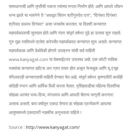
समाधानाची आणि तृप्तीची भावना त्यांच्या मनात निर्माण होते. आणि आपले जीवन
धन्य झाले या भावनेने ते “अवधूत चिंतन श्रीगुरुदेव दत्त”, “दिगंबरा दिगंबरा
श्रीपाद वल्लभ दिगंबरा” असा जयघोष करतात. या दिवशी कन्यागत
महापर्वकालाची सुरुवात होते आणि नंतर संपूर्ण वर्षभर पुढे हा उत्सव सुरु राहतो.
गुरु तूळ राशीमध्ये प्रवेश करेपर्यंत महापर्वकाल कन्यागत सुरू असते. कन्यागत
महापर्वकाळ आणि वेळोवेळी होणारे उपक्रम यांची सर्व माहिती
www.kanyagat.com या वेबसाईटवर उपलब्ध आहे. एक कोटी भाविक
भक्तांचा कन्यागत व्हॉटस अप ग्रुप तयार होत असून फेसबुक आणि यू ट्यूब
चॅनेलवरही कन्यागताची माहिती देण्यात येत आहे. संपूर्ण वर्षभर कृष्णातीरी कधीही
कोठेही स्नान आणि धार्मिक विधी करता येतात. नृसिंहवाडीचा पहिल्या दिवशीचा
सोहळा अत्यंत भव्य-दिव्य, मंगलमय आणि आपली चैतन्य जागृती करणारा
असाच असतो. बारा वर्षातून एकदा येणारा हा सोहळा प्रत्येकाने आपल्या
आयुष्यामध्ये एकदातरी नक़्कीच अनुभवला पाहिजे !
Source :
http://www.kanyagat.com/