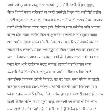
जाते. सर्व प्रकारचे साधु, संत, तपस्वी, मुनी, योगी, ऋषी, विद्वान, मुमुक्ष,
विद्यार्थी यांची एकच मांदियाळी या क्षेत्री जमलेली दिसून येते. त्यावेळीही तशीच
मंडळी मोठ्या प्रमाणावर ज्ञान साधना करण्यासाठी आणि तप:श्चर्या करण्यासाठी
काशी क्षेत्री निवास करून रहात होती. दिवोदास राजा धर्मशील आणि आचरण
संपन्न होता. मात्र त्यावेळी हैहय या कुळातील राजांनी काशीक्षेत्रावर सतत
आक्रमणे करायला सुरुवात केली. दिवोदास राजा आणि त्यांच्यामध्ये वारंवार
लढाया होऊ लागल्या. अशाच एका युद्धामध्ये हैहय राजाने जोरदार आक्रमण
करुन दिवोदास राजाचा पराभव केला. त्यावेळी दिवोदास राजा रणांगणावरुन
पळून गेला आणि रानोमाळ भटकू लागला. हैहयांनी काशीक्षेत्राचे राज्य
बळकाविले आणि सर्वांचा छ्ळ सुरु केला. काशीनगरीतील धार्मिक आणि
अध्यात्मिक वातावरण पूर्णपणे बिघडले. यज्ञ बंद पडले. कथा कीर्तने बंद झाली.
राजाश्रय संपुष्टात आला. सर्वत्र अनागोंदी माजली. काशी विश्वेश्वर मंदार
पर्वतावर वास्तव्याकरिता निघून गेले. अखंड ज्ञानदान करणारी ज्ञानसत्रे उजाड
झाली. तेथील विद्वान, ऋषी, मुनी, साधु, संत यांनी मग काशी नगरीचा त्याग
केला आणि ती दक्षिण दिशेकडे निघाली. त्यांची ही तीर्थयात्रा नाशिकजवळ