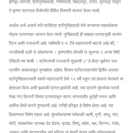
हरिपूर-सांगली, श्रीनॄसिंहवाडी, गणेशवाडी, खिद्रापूर, उगार, कुरवपूर पासून
ते कृष्णा सागराला मिळेपर्यंत विविध ठिकाणी साजरा केला जातो.
अर्थात असे असले तरी श्रीक्षेत्र श्रीनॄसिंहवाडी येथे कन्यागत महापर्वकाल
मोठ्या प्रमाणावर साजरा केल जातो. नॄसिंहवाडी ही साक्षात दत्तप्रभूंची अत्यंत
प्रिय अशी राजधानी आहे. याविषयी प. प. टेंबे महाराजानी म्हटले आहे की, “
नरसोबाची वाडी जे लोकमान्या । कृष्णातीरा शोभवि जे सुधन्या ॥ अन्या तैशी
देखिली म्या साची । श्रीदत्ताची राजधानी सुखाची ॥” हे क्षेत्र पूर्वापार फार
प्राचीन काळापासून पुण्यक्षेत्र आहेच. शिवाय श्रीदत्तात्रयांचे द्वितीय अवतार
श्रीनॄसिंहसरस्वती स्वामी महाराजांनी तेथे १२ वर्षे राहुन तप:साधना केल्याने या
क्षेत्राला दिव्य अशी झळाळी प्राप्त झालेली आहे. ज्या प्रमाने कुंभमेळा भरतो
तेव्हा गंगा किनारी तिच्या उगमापासून सागर संगमापर्य़ंत कुठेही स्नान आणि
धार्मिक विधी करणे पुण्यदायी आहे. तरीही हरिद्वार हे विशेष क्षेत्र आहे. त्या
ठिकाणाला विशेष महत्व आहे. कुंभमेळयाच्या पर्वकाळी ऋषी, मुनी, साधु, संत,
योगी, याचबरोबर प्रत्यक्ष देव देवता, ब्रह्मा, विष्णू, महेश, यक्ष, किन्नर, गंर्धव,
अप्सरा आणि चराचरातील सर्व हरिद्वार या क्षेत्री येतात आणि पर्वकाळामध्ये