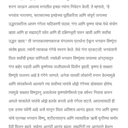
शरण जाऊन आपल्या मनातील इच्छा त्यांना निवेदन केली. ते म्हणाले, “हे
भगवंता नारायणा, चराचराच्या इच्छेच्या पूर्तीकरिता आणि संपूर्ण जगाच्या
उद्धाराकरिता आपण गंगेला याठिकाणी पाठवा. गंगा आणि कृष्णा यांचा येथे संयोग
व्हावा आणि हा सह्याद्री पर्वत आणि ही दक्षिणभूमी पावन व्हावी आणि सर्वांचा
उद्धार व्हावा.” ती जगतकल्याणकारक मंगलमय प्रार्थना ऐकून भगवान विष्णूंना
संतोष झाला. त्यांनी तात्काळ गंगेचे स्मरण केले. तेथे गंगा प्रकटली. भगवंतानी
तिला सर्वांची इच्छा सांगितली. त्यावेळी भगवान विष्णूंच्या पायाच्या अंगठ्यातून
गंगा बाहेर पडली आणि कृष्णेच्या जलौघामध्ये विलीन झाली. कृष्णा हे साक्षात
विष्णूंचे जलरुप आहे हे गंगेने जाणले. अनेक पातकी लोकांनी स्नान केल्यामुळे
आणि संपर्कामध्ये आल्याने त्या सर्वांच्या पापांचे ओझे गंगेच्या डोक्यावर होतेच.
त्यामुळे साक्षात विष्णूतनु असलेल्या कृष्णावेणीमध्ये एक वर्षभर निवास करुन
आपले साचलेले पापांचे ओझे हलके करावे असे गंगेला वाटते. आपल्यासाठी ही
एक उत्तम पर्वणी आहे असे मानून तिला अतिशय आनंद झाला. गंगा आणि कृष्णा
यांचे प्रत्यक्ष भगवान विष्णू, श्रीदत्तात्रय आणि व्यासादिक ऋषी मूनींच्या समोर
दैवी मिलन झाले. सर्वत्र आनंदी आनंद झाला. सह्यगिरी तर आनंदाने बेभान