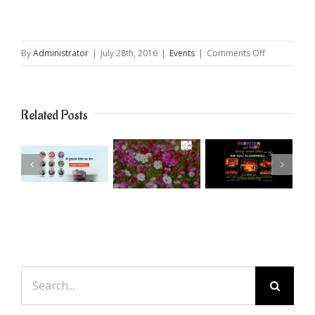
on
By
Administrator
|
July 28th, 2016
|
Events
|
Comments Off
Kanyagat
Mahaparvka
/
Related Posts
कन्यागत
महापर्वकाळ
Search
for: