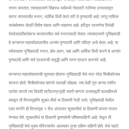
स्नान करतात. त्याचप्रमाणे सिंहस्थ पर्वामध्ये गोदावरी नदीच्या उगमापासून
सागर संगमापर्य़ंत स्नान, धार्मिक विधी केले तरी ते पुण्यदायी आहे. परंतू नाशिक
त्र्यंबकेश्वर क्षेत्री विशेष महत्व आणि माहात्म्य आहे. हरिद्वार प्रमाणेच तिथेही
देवदेवतादींबरोबरच चराचरातील सर्व स्नानासाठी येतात. त्याचप्रमाणे नॄसिंहवाडी
हे कन्यागत महापर्वकालातील अत्यंत पुण्यदायी आणि पवित्र असे क्षेत्र आहे. या
पर्वकाळात नॄसिंहवाडी स्नान, होम-हवन, यज्ञ आणि धार्मिक विधी करणे हे अत्यंत
पुण्यदायी आणि सर्व प्रकारची समृद्धी आणि भाग्य प्रदान करणारे आहे.
कन्यागत महापर्वकालाची सुरुवात होताना नॄसिंहवाडी येथे फार मोठा शिबीकोत्सव
साजरा होतो. शिबीकोत्सव म्हणजे पालखी सोहळा. ज्या वेळी गुरु कन्या राशीत
प्रवेश करतो त्या दिवशी श्रीदत्तप्रभूंची स्वारी म्हणजे उत्सवमूर्ती पालखीमध्ये
बसवून ती मिरवणूकीने शुक्ल तीर्थ या ठिकाणी नेली जाते. नॄसिंहवाडी येथील
एका मार्गाने ही मिरवणूक १ मैल अंतरावर शुक्लतीर्थ या ठिकाणी वाजत गाजत
नेण्यात येते. शुक्लतीर्थ या ठिकाणी कृष्णावेणी पश्चिमवाहिनी आहे. तेथून ती
नॄसिंहवाडी येथे मुख्य मंदिरासमोर आल्यावर पुन्हा दक्षिण वाहिनी होते. तेथे पहाटे