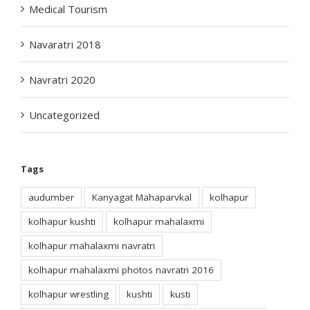
Navaratri 2018
Navratri 2020
Uncategorized
Tags
audumber
Kanyagat Mahaparvkal
kolhapur
kolhapur kushti
kolhapur mahalaxmi
kolhapur mahalaxmi navratri
kolhapur mahalaxmi photos navratri 2016
kolhapur wrestling
kushti
kusti
Mahalaxmi Navatra Mahotsav 2016
mardani khel