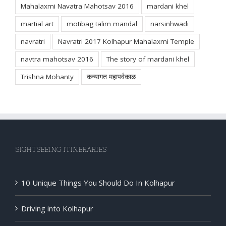
martial art
motibag talim mandal
narsinhwadi
navratri
Navratri 2017 Kolhapur Mahalaxmi Temple
navtra mahotsav 2016
The story of mardani khel
Trishna Mohanty
कन्यागत महापर्वकाळ
SIGHTSEEING ITINERARIES
10 Unique Things You Should Do In Kolhapur
Driving into Kolhapur
Kolhapur District Tourism Map