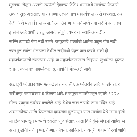
मुक़्काम ठोकून असतो. त्यावेळी देशाच्या विविध भागांमध्ये नद्यांच्या किनारी
उत्सव सुरु असतात. या नद्यांच्या उत्सवांनाच महापर्वकाल असे म्हणतात. अशा
वेळी जिथे महापर्वकाल असतो त्या ठिकाणच्या नदीमध्ये गंगा नदीचे अवतरण
झालेले आहे अशी श्रद्धा असते. संपूर्ण वर्षभर या स्थानिक नदीच्या
सान्निध्यामध्ये गंगा नदी राहते. जणूकाही भक्तांची आर्तता पाहून गंगा नदी
स्वत:हून त्यांना भेटायला तेथील नदीमध्ये येवून वास करते अशी ही
महापर्वकालाची संकल्पना आहे. या महापर्वकालालाच सिंहस्थ, कुंभमेळा, पुष्कर
स्नान, कन्यागत महापर्वकाल इ. नावांनी ओळखले जाते.
सह्याद्री पर्वतावर धोम महाबळेश्वर नावाची एक पर्वतरांग आहे. या डोंगरावर
श्रीक्षेत्र महाबळेश्वर हे ठिकाण आहे. हे समुद्रसपाटीपासून सुमारे १२२०
मीटर एवढ्या उंचीवर वसलेले आहे. येथेच सात नद्यांचे उगम मंदिर आहे.
आमलकीच्या आणि पिंपळाच्या झाडाच्या मुळांमधून सात नद्यांचा येथे उगम होतो.
या ठिकाणापासून पाण्याचे स्त्रोत सुरु होतात. आता तिथे कुंडे बांधली आहेत. या
सात कुंडांची नावे कृष्णा, वेण्णा, कोयना, सावित्री, गायत्री, गंगाभागिरथी आणि