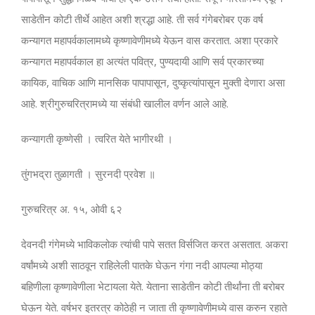
साडेतीन कोटी तीर्थे आहेत अशी श्रद्धा आहे. ती सर्व गंगेबरोबर एक वर्ष
कन्यागत महापर्वकालामध्ये कृष्णावेणीमध्ये येऊन वास करतात. अशा प्रकारे
कन्यागत महापर्वकाल हा अत्यंत पवित्र, पुण्यदायी आणि सर्व प्रकारच्या
कायिक, वाचिक आणि मानसिक पापापासून, दुष्कृत्यांपासून मुक्ती देणारा असा
आहे. श्रीगुरुचरित्रामध्ये या संबंधी खालील वर्णन आले आहे.
कन्यागती कृष्णेसी । त्वरित येते भागीरथी ।
तुंगभद्रा तुळागती । सुरनदी प्रवेश ॥
गुरुचरित्र अ. १५, ओवी ६२
देवनदी गंगेमध्ये भाविकलोक त्यांची पापे सतत विर्सजित करत असतात. अकरा
वर्षांमध्ये अशी साठवून राहिलेली पातके घेऊन गंगा नदी आपल्या मोठ्या
बहिणीला कृष्णावेणीला भेटायला येते. येताना साडेतीन कोटी तीर्थांना ती बरोबर
घेऊन येते. वर्षभर इतरत्र कोठेही न जाता ती कृष्णावेणीमध्ये वास करुन रहाते