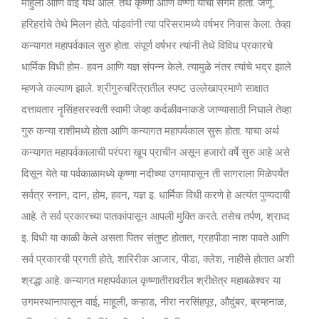
माहुली आणि वाई येथे आले. तेथे कृष्णा आणि वेण्णा यांचा संगम होतो. जणू
हरिहरांचे तेथे मिलन होते. पांडवांनी त्या परिसरामध्ये वर्षभर निवास केला. तेव्हा
कन्यागत महापर्वकाल सुरु होता. संपूर्ण वर्षभर त्यांनी तेथे विविध प्रकारचे
धार्मिक विधी होम- हवन आणि यज्ञ संपन्न केले. त्यामुळे नंतर त्यांचे भद्र झाले
म्हणजे कल्याण झाले. श्रीगुरुचरित्रातील स्पष्ट उल्लेखाप्रमाणे साक्षात
दत्तावतार नॄसिंहसरस्वती स्वामी जेव्हा कर्दळीवनाकडे जाण्यासाठी निघाले तेव्हा
गुरु कन्या राशीमध्ये होता आणि कन्यागत महापर्वकाल सुरू होता. याचा अर्थ
कन्यागत महापर्वकालाची परंपरा खूप प्राचीन असून हजारो वर्षे सुरु आहे असे
दिसून येते या पर्वकाळामध्ये कृष्णा नदीच्या उगमापासून ती सागराला मिळेपर्यंत
सर्वत्र स्नान, दान, होम, हवन, यज्ञ इ. धार्मिक विधी करणे हे अत्यंत पुण्यदायी
आहे. ते सर्व प्रकारच्या पातकांपासून आपली मुक्ति करते. तसेच तर्पण, श्राध्द
इ. विधी या काळी केले असता पितर संतुष्ट होतात, ग्रहपीडा नाश पावते आणि
सर्व प्रकारची प्रगती होते, शारिरीक आजार, पीडा, क्लेश, नाहीसे होतात अशी
श्रद्धा आहे. कन्यागत महापर्वकाल कृष्णातीरावरील श्रीक्षेत्र महाबळेश्वर या
उगमस्थानापासून वाई, माहूली, कऱ्हाड, नीरा नरसिंहपूर, औदुंबर, ब्रम्हनाळ,