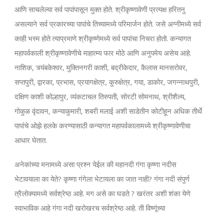
आणि साचलेल्या सर्व पापांपासून मुक्त होते. श्रीकृष्णावेणी प्रत्यक्ष हरितनु
असल्याने सर्व प्रकारच्या पापांचे तिच्यामध्ये परिमार्जन होते. जसे अग्नीमध्ये सर्व
काही भस्म होते त्याप्रमाणे श्रीकृष्णेमध्ये सर्व पापांचा निचरा होतो. कन्यागत
महापर्वकाली श्रीकृष्णावेणीचे माहात्म्य फार मोठे आणि अनुपमेय असेच आहे.
नाशिक, त्र्यंबकेश्वर, मुक्तिनगरी काशी, बद्रीकेदार, कैलास मानसरोवर,
सप्तपुरी, द्वारका, प्रभास, प्रयागक्षेत्र, कुरुक्षेत्र, गया, डाकोर, जगन्नाथपुरी,
दक्षिण काशी कोल्हापुर, व्यंकटाचल तिरुपती, सोरटी सोमनाथ, श्रीशैल्य,
गोकुळ वृंदावन, कन्याकुमारी, शबरी मलाई अशी साडेतीन कोटीहून अधिक तीर्थे
पापांचे ओझे हलके करण्यासाठी कन्यागत महापर्वकालामध्ये श्रीकृष्णावेणीचा
आधार घेतात.
अनेकांच्या मनामध्ये असा प्रश्न येईल की महानदी गंगा कृष्णा नदीस
भेटावयाला का येते? कृष्णा गंगेला भेटायला का जात नाही? गंगा नदी संपुर्ण
त्रैलोक्यामध्ये सर्वश्रेष्ठ आहे. मग असे का घडते ? खरंतर अशी शंका येणे
स्वाभाविक आहे गंगा नदी खरोखरच सर्वश्रेष्ठ आहे. ती विष्णूंच्या