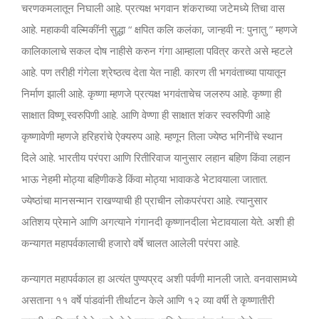
चरणकमलातून निघाली आहे. प्रत्यक्ष भगवान शंकराच्या जटेमध्ये तिचा वास
आहे. महाकवी वल्मिकींनी सुद्धा “ क्षपित कलि कलंका, जान्हवी न: पुनातु ” म्हणजे
कालिकालाचे सकल दोष नाहीसे करुन गंगा आम्हाला पवित्र करते असे म्हटले
आहे. पण तरीही गंगेला श्रेष्ठत्व देता येत नाही. कारण ती भगवंताच्या पायातून
निर्माण झाली आहे. कृष्णा म्हणजे प्रत्यक्ष भगवंताचेच जलरुप आहे. कृष्णा ही
साक्षात विष्णू स्वरुपिणी आहे. आणि वेण्णा ही साक्षात शंकर स्वरुपिणी आहे
कृष्णावेणी म्हणजे हरिहरांचे ऐक्यरुप आहे. म्हणून तिला ज्येष्ठ भगिनींचे स्थान
दिले आहे. भारतीय परंपरा आणि रितीरिवाज यानुसार लहान बहिण किंवा लहान
भाऊ नेहमी मोठ्या बहिणीकडे किंवा मोठ्या भावाकडे भेटावयाला जातात.
ज्येष्ठांचा मानसन्मान राखण्याची ही प्राचीन लोकपरंपरा आहे. त्यानुसार
अतिशय प्रेमाने आणि अगत्याने गंगानदी कृष्णानदीला भेटावयाला येते. अशी ही
कन्यागत महापर्वकालाची हजारो वर्षे चालत आलेली परंपरा आहे.
कन्यागत महापर्वकाल हा अत्यंत पुण्यप्रद अशी पर्वणी मानली जाते. वनवासामध्ये
असताना ११ वर्षे पांडवांनी तीर्थाटन केले आणि १२ व्या वर्षी ते कृष्णातीरी