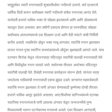
समुहूर्तावर स्वारी स्नानासाठी शुक्लतीर्थावर नदीमध्ये उतरते. सर्व प्रकारचे
धार्मिक विधी करुन सर्वांसक्षम स्वारी नदीमध्ये सचैल स्नानाचा आनंद घेते.
सभोवती हजारो भाविक भक्त तो सोहळा हृदयामध्ये आणि आणि डोळ्यामध्ये
साठवून ठेवत असतात. बारा वर्षांनी एकदाच होणारा हा परमपवित्र सोहळा
सर्वांच्याच अंतरात्म्यामध्ये एक विलक्षण उर्जा आणि दैवी स्पंदने यांची निर्मिती
करीत असतो. भावविभोर होवून भक्त नाचू लागतात. स्वारींचे स्नान झाल्यावर
वाजत गाजत पुन्हा स्वारींना सभामंडपामध्ये औदुंबर वृक्षाखाली आणले जाते. याच
दरम्यान शिरोळ येथून भोजनपात्र मंदिरातून स्वारींची पालखी स्नानासाठी येते
आणि विधीपूर्वक स्नान घातले जाते. समोरच्या तीरावर अमरेश्वर मंदिरातून
स्वारींची पालखी येते. तिथेही स्नानाचा कार्यक्रम संपन्न होतो. यांनंतर मात्र
जमलेल्या भाविकांची स्नानासाठी एकच झुंबड उडते. कन्यागत महामर्वकाली
स्वारींचे स्नान झाल्यावर ते पाणी अंगावर घेण्यासाठी कृष्णेच्या दोन्ही तीरावर
हजारो भाविक आतूर झालेले असतात. अष्टतीर्थांच्या सान्निध्यामध्ये प्रत्यक्ष
स्वारींच्या स्नानानंतरचे पाणी आपल्या अंगावर घेवून जन्मजन्मीचे पुण्य
मिळवल्याची भावना प्रत्येकाच्या मनामध्ये असते. एका विलक्षण आनंदाची,