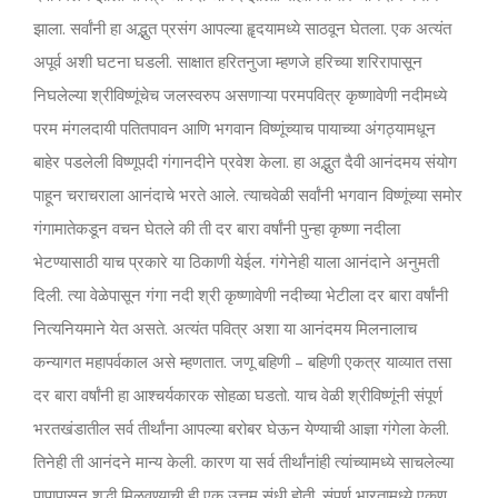
झाला. सर्वांनी हा अद्भुत प्रसंग आपल्या हॄदयामध्ये साठवून घेतला. एक अत्यंत
अपूर्व अशी घटना घडली. साक्षात हरितनुजा म्हणजे हरिच्या शरिरापासून
निघलेल्या श्रीविष्णूंचेच जलस्वरुप असणाऱ्या परमपवित्र कृष्णावेणी नदीमध्ये
परम मंगलदायी पतितपावन आणि भगवान विष्णूंच्याच पायाच्या अंगठ्यामधून
बाहेर पडलेली विष्णूपदी गंगानदीने प्रवेश केला. हा अद्भुत दैवी आनंदमय संयोग
पाहून चराचराला आनंदाचे भरते आले. त्याचवेळी सर्वांनी भगवान विष्णूंच्या समोर
गंगामातेकडून वचन घेतले की ती दर बारा वर्षांनी पुन्हा कृष्णा नदीला
भेटण्यासाठी याच प्रकारे या ठिकाणी येईल. गंगेनेही याला आनंदाने अनुमती
दिली. त्या वेळेपासून गंगा नदी श्री कृष्णावेणी नदीच्या भेटीला दर बारा वर्षांनी
नित्यनियमाने येत असते. अत्यंत पवित्र अशा या आनंदमय मिलनालाच
कन्यागत महापर्वकाल असे म्हणतात. जणू बहिणी – बहिणी एकत्र याव्यात तसा
दर बारा वर्षांनी हा आश्चर्यकारक सोहळा घडतो. याच वेळी श्रीविष्णूंनी संपूर्ण
भरतखंडातील सर्व तीर्थांना आपल्या बरोबर घेऊन येण्याची आज्ञा गंगेला केली.
तिनेही ती आनंदने मान्य केली. कारण या सर्व तीर्थांनांही त्यांच्यामध्ये साचलेल्या
पापापासून शुद्धी मिळवण्याची ही एक उत्तम संधी होती. संपूर्ण भारतामध्ये एकूण